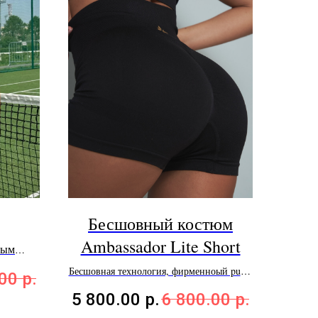
Бесшовный костюм
Ambassador Lite Short
ным
epreve©
Бесшовная технология, фирменноый push-
.00
р.
up эффект
5 800.00
р.
6 800.00
р.