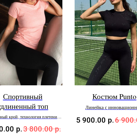
Спортивный
Костюм Punto
удлиненный топ
Линейка с инновацион
волокном мирового бренда R
ный крой, технология плетения
5 900.00
р.
6 900
с микромассажными областями
0.00
р.
3 800.00
р.