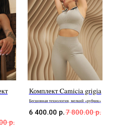
ект
Комплект Camicia grigia
Бесшовная технология, мелкий «рубчик»
6 400.00
р.
7 800.00
р.
.00
р.