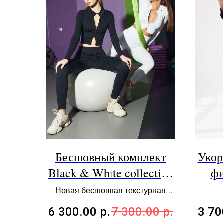
Бесшовный комплект
Укор
Black & White collection
фи
Black
Новая бесшовная текстурная
базовая линия в премиальном
6 300.00
р.
7 300.00
р.
3 70
исполнении Soft Touching©