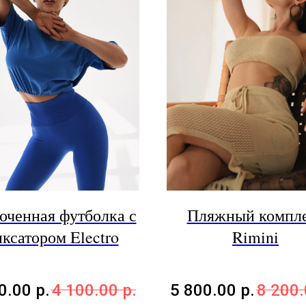
оченная футболка с
Пляжный компл
ксатором Electro
Rimini
0.00
р.
4 100.00
р.
5 800.00
р.
8 200