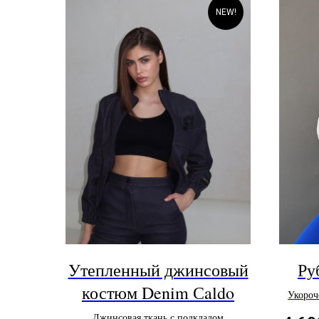
NEW!
Утепленный джинсовый
Ру
костюм Denim Сaldo
Укороч
Джинсовая ткань с подкладом