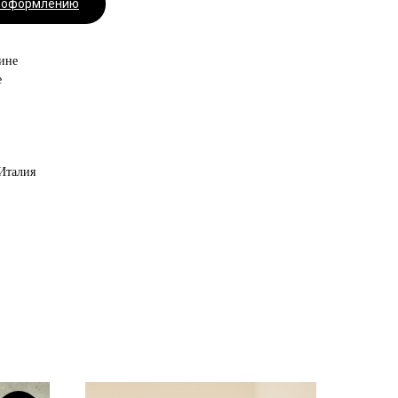
к оформлению
ине
е
 Италия