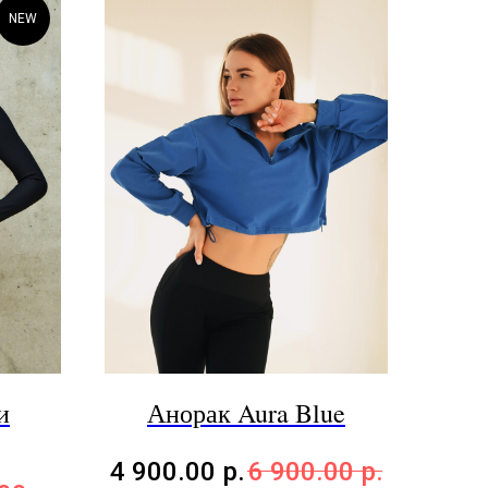
NEW
и
Анорак Aura Blue
4 900.00
р.
6 900.00
р.