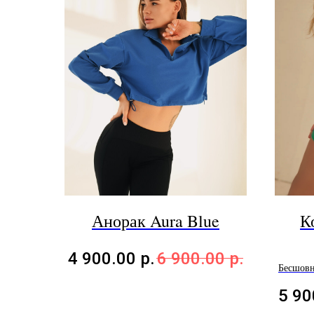
Анорак Aura Blue
К
4 900.00
р.
6 900.00
р.
Бесшовн
5 90