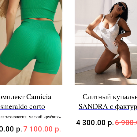
омплект Camicia
Слитный купаль
smeraldo corto
SANDRA с фактур
белом цвете
ая технология, мелкий «рубчик»
4 300.00
р.
6 900
0.00
р.
7 100.00
р.