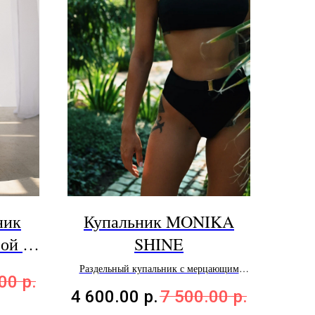
ник
Купальник MONIKA
ой в
SHINE
Раздельный купальник с мерцающим
.00
р.
эффектом
4 600.00
р.
7 500.00
р.