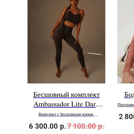
Бесшовный комплект
Бо
Ambassador Lite Dark
Прозрачн
хаотичн
Grey
Комплект с бесшовным кроем,
2 80
компрессией и push-up эффектом
6 300.00
р.
7 100.00
р.