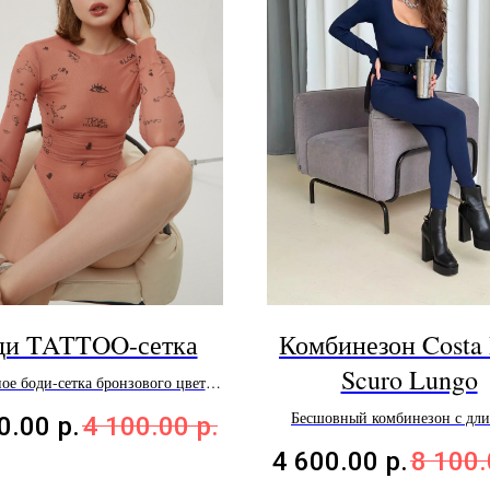
ди TATTOO-сетка
Комбинезон Costa 
Scuro Lungo
ое боди-сетка бронзового цвета с
ыми контрастными рисунками и
Бесшовный комбинезон с дл
0.00
р.
4 100.00
р.
надписями
рукавом
4 600.00
р.
8 100