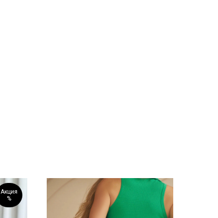
Акция
%