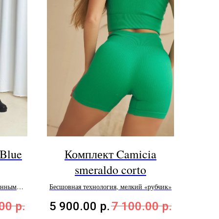
Blue
Комплект Camicia
smeraldo corto
инным
Бесшовная технология, мелкий «рубчик»
.00
р.
5 900.00
р.
7 100.00
р.