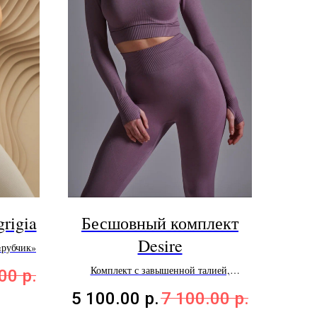
rigia
Бесшовный комплект
Desire
«рубчик»
Комплект с завышенной талией,
.00
р.
плоскими швами (бесшовный крой),
5 100.00
р.
7 100.00
р.
компрессионным эффектом, поддержкой
спины.