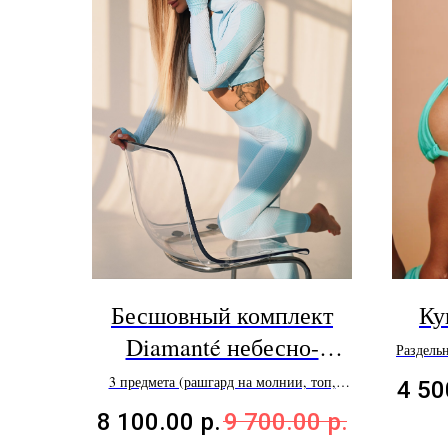
Бесшовный комплект
Ку
Diamanté небесно-
Раздель
голубой
3 предмета (рашгард на молнии, топ,
4 50
тайтсы)
8 100.00
р.
9 700.00
р.