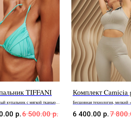
пальник TIFFANI
Комплект Camicia g
ный купальник с мягкой тканью с
Бесшовная технология, мелкий 
металическим блеском
0.00
р.
6 500.00
р.
6 400.00
р.
7 800