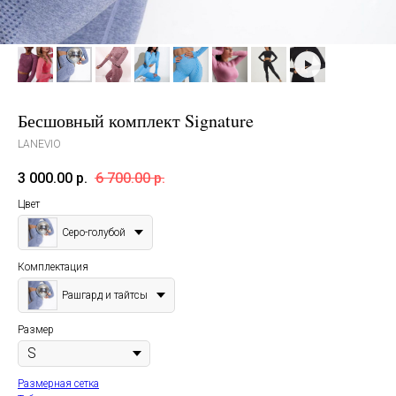
Бесшовный комплект Signature
LANEVIO
3 000.00
р.
6 700.00
р.
Цвет
Cеро-голубой
Комплектация
Рашгард и тайтсы
Размер
Размерная сетка