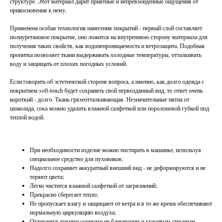
структуре. Этот материал дарит приятные и непревзойденные ощущения от
прикосновения к нему.
Применена особая технология нанесения покрытий - первый слой составляет
полиуретановое покрытие, оно ложится на внутреннюю сторону материала для
получения таких свойств, как водонепроницаемость и ветрозащита. Подобная
пропитка позволяет ткани выдерживать холодные температуры, отталкивать
воду и защищать от плохих погодных условий.
Если говорить об эстетической стороне вопроса, а именно, как долго одежда с
покрытием soft-touch будет сохранять свой первозданный вид, то ответ очень
короткий - долго. Ткань грязеотталкивающая. Незначительные пятна от
шоколада, сока можно удалить влажной салфеткой или поролоновой губкой под
теплой водой.
При необходимости изделие можно постирать в машинке, используя
специальное средство для пуховиков;
Надолго сохраняет аккуратный внешний вид - не деформируются и не
теряют цвета;
Легко чистится влажной салфеткой от загрязнений;
Прекрасно сберегает тепло;
Не пропускает влагу и защищают от ветра и в то же время обеспечивают
нормальную циркуляцию воздуха;
Отличается яркими сочными не блекнущим и красивым стеганым