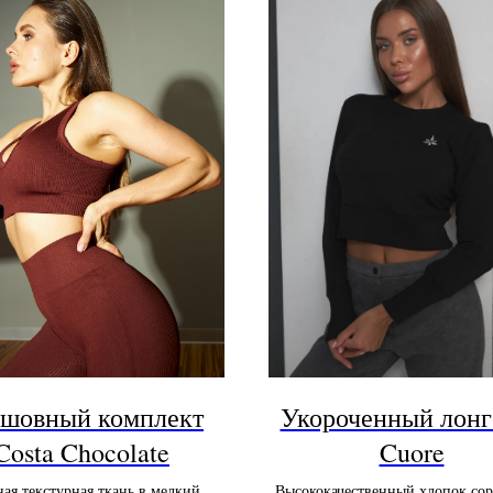
шовный комплект
Укороченный лонг
Costa Chocolate
Cuore
ая текстурная ткань в мелкий
Высококачественный хлопок сор