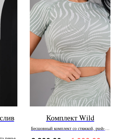
слив
Комплект Wild
Бесшовный комплект со стяжкой, push-up
эффектом
та пенье