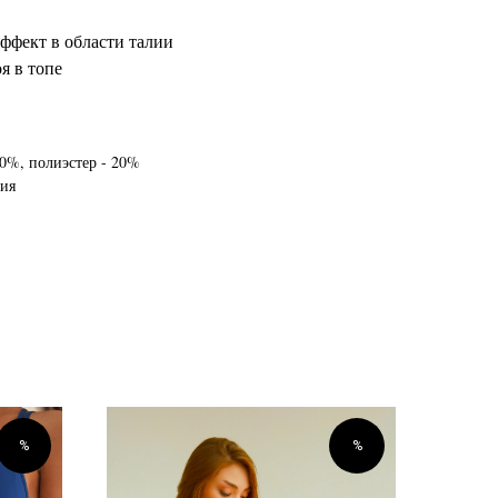
фект в области талии
я в топе
10%, полиэстер - 20%
лия
%
%