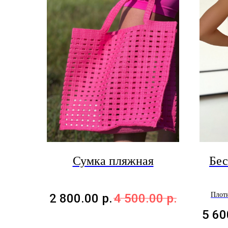
Сумка пляжная
Бес
Плотн
2 800.00
р.
4 500.00
р.
5 60