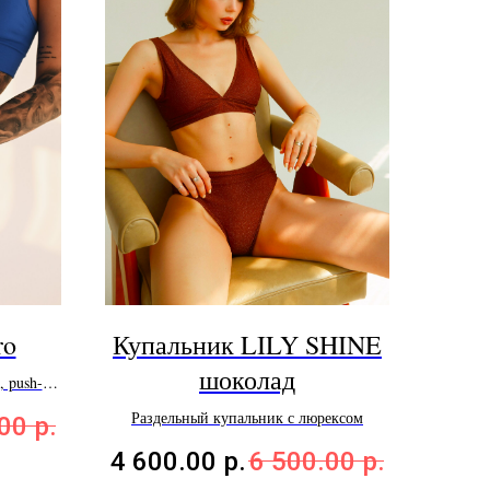
ro
Купальник LILY SHINE
шоколад
 push-up
Раздельный купальник с люрексом
.00
р.
4 600.00
р.
6 500.00
р.