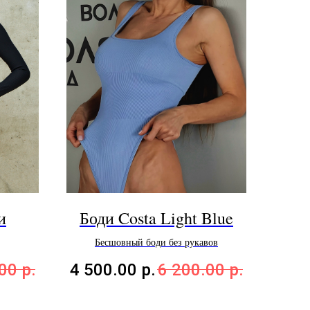
и
Боди Costa Light Blue
Бесшовный боди без рукавов
.00
р.
4 500.00
р.
6 200.00
р.