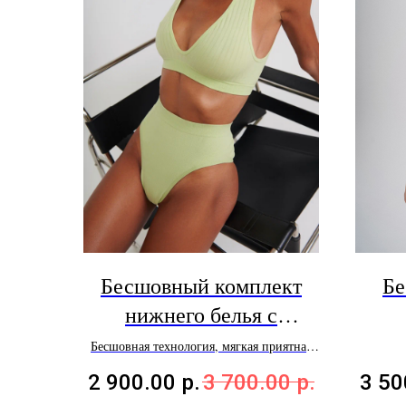
Бесшовный комплект
Бе
нижнего белья с
крупной фактурой
Бесшовная технология, мягкая приятная
ткань, завышенная посадка
2 900.00
р.
3 700.00
р.
3 50