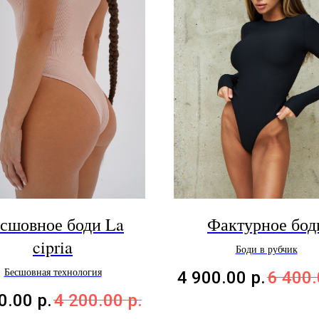
сшовное боди La
Фактурное бод
cipria
Боди в рубчик
Бесшовная технология
4 900.00
р.
6 400
0.00
р.
4 200.00
р.