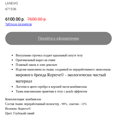
LANEVIO
671506
6100.00
р.
7600.00
р.
Таблица размеров
Перейти к оформлению
Визуальная строчка создает идеальный силуэт телу
Оригинальный вырез на спине
Плавный замок в зоне декольте
Изделие выполнено из ткани, созданной из переработанного эковолокна
мирового бренда Repreve© - экологически чистый
материал
Логотип в цвете серебро в верхней части комбинезона
Ткань максимально приятная к телу с peach-эффектом
Комплектация: комбинезон
Состав ткани: переработанный полиэстер - 90%, эластан - 12%
Волокно: Repreve©
Цвет: Глубокий синий