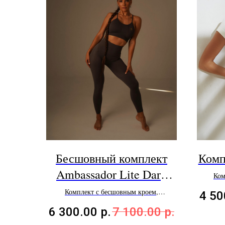
Бесшовный комплект
Комп
Ambassador Lite Dark
Ком
Grey
Комплект с бесшовным кроем,
4 50
компрессией и push-up эффектом
6 300.00
р.
7 100.00
р.