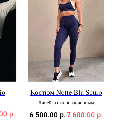
io
Костюм Notte Blu Scuro
Линейка с инновационным
волокном мирового бренда Repreve©
.00
р.
6 500.00
р.
7 600.00
р.