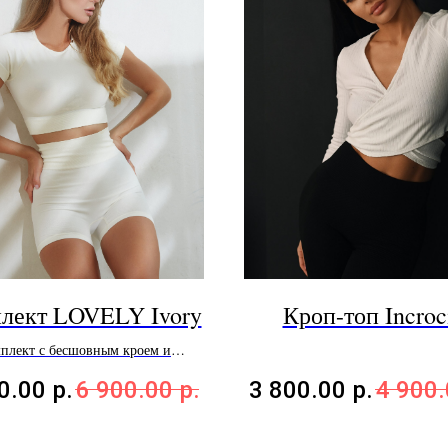
лект LOVELY Ivory
Кроп-топ Incroc
плект с бесшовным кроем и
компрессией
0.00
р.
6 900.00
р.
3 800.00
р.
4 900