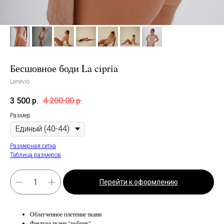
Бесшовное боди La cipria
Lanevio
3 500
р.
4 200.00
р.
Размер
Размерная сетка
Таблица размеров
Перейти к оформлению
Облегченное плетение ткани
Фактура ткани "рубчик"